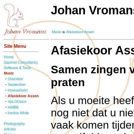
Johan Vroman
»
Music
Afasiekoor Assen
Site Menu
Afasiekoor As
Home
Squirrel Consultancy
Samen zingen v
Software & Tools
Music
praten
-
Overview
-
September
-
HowsaGoin!
-
Afasiekoor Assen
Als u moeite heef
-
XpLOOsion
-
HWBB
nog niet dat u ni
-
Herbie White
vaak komen tijde
Photography
Articles